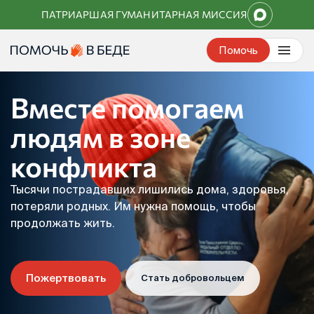
Перейти
ПАТРИАРШАЯ ГУМАНИТАРНАЯ МИССИЯ
к
контенту
Помочь
Вместе помогаем
людям в зоне
конфликта
Тысячи пострадавших лишились дома, здоровья,
потеряли родных. Им нужна помощь, чтобы
продолжать жить.
Пожертвовать
Стать добровольцем