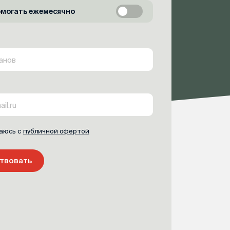
омогать ежемесячно
аюсь с
публичной офертой
твовать