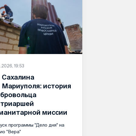
1.2026, 19:53
 Сахалина
 Мариуполя: история
бровольца
триаршей
манитарной миссии
уск программы "Дело дня" на
ио "Вера"