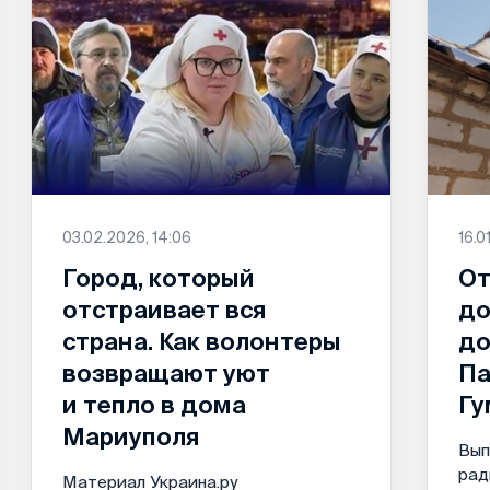
03.02.2026, 14:06
16.0
Город, который
От
отстраивает вся
до
страна. Как волонтеры
до
возвращают уют
Па
и тепло в дома
Гу
Мариуполя
Вып
рад
Материал Украина.ру