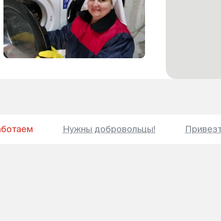
аботаем
Нужны добровольцы!
Привез