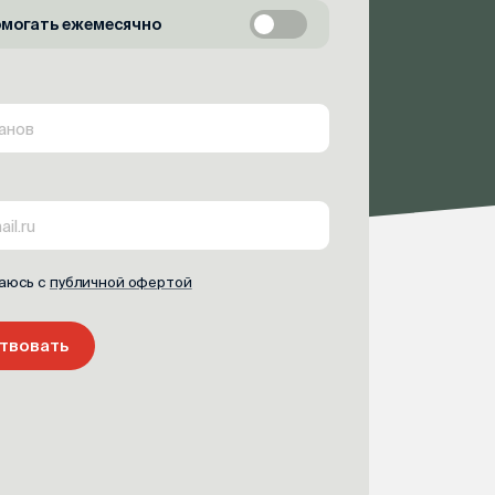
омогать ежемесячно
аюсь с
публичной офертой
твовать