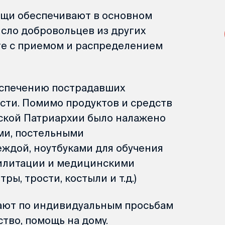
ощи обеспечивают в основном
исло добровольцев из других
те с приемом и распределением
еспечению пострадавших
ти. Помимо продуктов и средств
ской Патриархии было налажено
ми, постельными
еждой, ноутбуками для обучения
билитации и медицинскими
ы, трости, костыли и т.д.)
ают по индивидуальным просьбам
тво, помощь на дому.