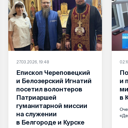
27.03.2026, 19:48
02.1
Епископ Череповецкий
По
и Белозерский Игнатий
и 
посетил волонтеров
ми
Патриаршей
в 
гуманитарной миссии
Оче
на служении
«Де
в Белгороде и Курске