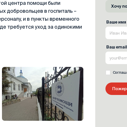
той центра помощи были
Хочу п
х добровольцев в госпиталь –
рсоналу, и в пункты временного
Ваше имя
где требуется уход за одинокими
Ваш email
Соглаш
Пожер