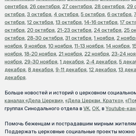
сентября
,
26 сентября
,
27 сентября
,
28 сентября
,
29 
октября
,
3 октября
,
4 октября
,
5 октября
,
6 октября
,
октября
,
12 октября
,
13 октября
,
14-16 октября
,
17 окт
октября
,
20 октября
,
21-23 октября
,
24 октября
,
25 о
октября
,
28-30 октября
,
31 октября
,
1 ноября
,
2 ноябр
ноября
,
9 ноября
,
10 ноября
,
11-13 ноября
,
14 ноября
,
1
ноября
,
18-20 ноября
,
21 ноября
,
22 ноября
,
23-24 но
ноября
,
29-30 ноября
,
1 декабря
,
2-4 декабря
,
5 дека
декабря
,
8 декабря
,
9-11 декабря
,
12 декабря
,
13 дек
декабря
.
Больше новостей и историй о церковном социально
каналах «Дела Церкви»
,
«Дела Церкви. Кратко»
,
«По
группах Синодального отдела в
VK
,
ОК
, в
Youtube-кан
Помочь беженцам и пострадавшим мирным жителям
Поддержать церковные социальные проекты можно 