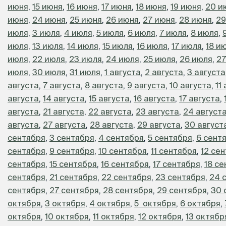
июня
,
15 июня
,
16 июня
,
17 июня
,
18 июня
,
19 июня
,
20 и
июня
,
24 июня
,
25 июня
,
26 июня
,
27 июня
,
28 июня
,
29
июля
,
3 июля
,
4 июля
,
5 июля
,
6 июля
,
7 июля
,
8 июля
,
июля
,
13 июля
,
14 июля
,
15 июля
,
16 июля
,
17 июля
,
18 и
июля
,
22 июля
,
23 июля
,
24 июля
,
25 июля
,
26 июля
,
27
июля
,
30 июля
,
31 июля
,
1 августа
,
2 августа
,
3 августа
августа
,
7 августа
,
8 августа
,
9 августа
,
10 августа
,
11
августа
,
14 августа
,
15 августа
,
16 августа
,
17 августа
,
августа
,
21 августа
,
22 августа
,
23 августа
,
24 август
августа
,
27 августа
,
28 августа
,
29 августа
,
30 август
сентября
,
3 сентября
,
4 сентября
,
5 сентября
,
6 сент
сентября
,
9 сентября
,
10 сентября
,
11 сентября
,
12 се
сентября
,
15 сентября
,
16 сентября
,
17 сентября
,
18 с
сентября
,
21 сентября
,
22 сентября
,
23 сентября
,
24 
сентября
,
27 сентября
,
28 сентября
,
29 сентября
,
30 
октября
,
3 октября
,
4 октября
,
5 октября
,
6 октября
,
октября
,
10 октября
,
11 октября
,
12 октября
,
13 октябр