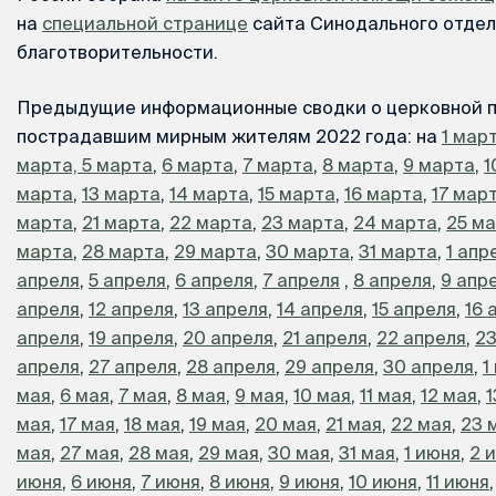
на
специальной странице
сайта Синодального отдел
благотворительности.
Предыдущие информационные сводки о церковной 
пострадавшим мирным жителям 2022 года: на
1 мар
марта,
5 марта
,
6 марта
,
7 марта
,
8 марта
,
9 марта
,
1
марта
,
13 марта
,
14 марта
,
15 марта
,
16 марта
,
17 мар
марта
,
21 марта
,
22 марта
,
23 марта
,
24 марта
,
25 м
марта
,
28 марта
,
29 марта
,
30 марта
,
31 марта
,
1 апр
апреля
,
5 апреля
,
6 апреля
,
7 апреля
,
8 апреля
,
9 апр
апреля
,
12 апреля
,
13 апреля
,
14 апреля
,
15 апреля
,
16 
апреля
,
19 апреля
,
20 апреля
,
21 апреля
,
22 апреля
,
23
апреля
,
27 апреля
,
28 апреля
,
29 апреля
,
30 апреля
,
1
мая
,
6 мая
,
7 мая
,
8 мая
,
9 мая
,
10 мая
,
11 мая
,
12 мая
,
1
мая
,
17 мая
,
18 мая
,
19 мая
,
20 мая
,
21 мая
,
22 мая
,
23 
мая
,
27 мая
,
28 мая
,
29 мая
,
30 мая
,
31 мая
,
1 июня
,
2 
июня
,
6 июня
,
7 июня
,
8 июня
,
9 июня
,
10 июня
,
11 июня