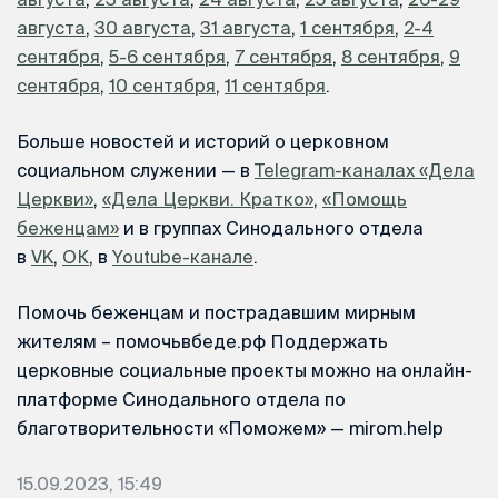
августа
,
30 августа
,
31 августа
,
1 сентября
,
2-4
сентября
,
5-6 сентября
,
7 сентября
,
8 сентября
,
9
сентября
,
10 сентября
,
11 сентября
.
Больше новостей и историй о церковном
социальном служении — в
Telegram-каналах «Дела
Церкви»
,
«Дела Церкви. Кратко»
,
«Помощь
беженцам»
и в группах Синодального отдела
в
VK
,
ОК
, в
Youtube-канале
.
Помочь беженцам и пострадавшим мирным
жителям – помочьвбеде.рф Поддержать
церковные социальные проекты можно на онлайн-
платформе Синодального отдела по
благотворительности «Поможем» — mirom.help
15.09.2023, 15:49