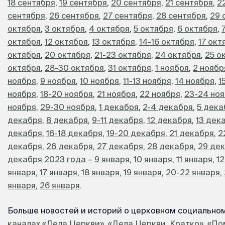
18 сентября
,
19 сентября
,
20 сентября
,
21 сентября
,
2
сентября
,
26 сентября
,
27 сентября
,
28 сентября
,
29 
октября
,
3 октября
,
4 октября
,
5 октября
,
6 октября
,
октября
,
12 октября
,
13 октября
,
14-16 октября
,
17 окт
октября
,
20 октября
,
21-23 октября
,
24 октября
,
25 о
октября
,
28-30 октября
,
31 октября
,
1 ноября
,
2 ноябр
ноября
,
9 ноября
,
10 ноября
,
11-13 ноября
,
14 ноября
,
1
ноября
,
18-20 ноября
,
21 ноября
,
22 ноября
,
23-24 но
ноября
,
29-30 ноября
,
1 декабря
,
2-4 декабря
,
5 дека
декабря
,
8 декабря
,
9-11 декабря
,
12 декабря
,
13 дек
декабря
,
16-18 декабря
,
19-20 декабря
,
21 декабря
,
2
декабря
,
26 декабря
,
27 декабря
,
28 декабря
,
29 де
декабря 2023 года – 9 января
,
10 января
,
11 января
,
12
января
,
17 января
,
18 января
,
19 января
,
20-22 января
,
января
,
26 января
.
Больше новостей и историй о церковном социально
каналах «Дела Церкви»
,
«Дела Церкви. Кратко»
,
«По