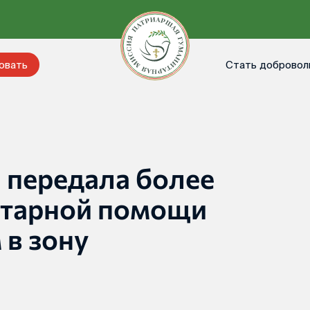
Стать добровол
овать
 передала более
итарной помощи
в зону