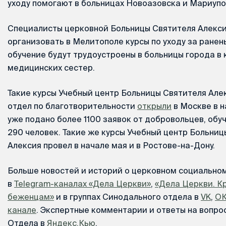
уходу помогают в больницах Новоазовска и Мариупо
Специалисты церковной Больницы Святителя Алекс
организовать в Мелитополе курсы по уходу за ран
обучение будут трудоустроены в больницы города в
медицинских сестер.
Такие курсы Учебный центр Больницы Святителя Але
отдел по благотворительности
открыли
в Москве в н
уже подано более 1100 заявок от добровольцев, обу
290 человек. Такие же курсы Учебный центр Больниц
Алексия провел в начале мая и в Ростове-на-Дону.
Больше новостей и историй о церковном социально
в
Telegram-каналах «Дела Церкви»
,
«Дела Церкви. К
беженцам»
и в группах Синодального отдела в
VK
,
О
канале
. Экспертные комментарии и ответы на вопрос
Отдела в
Яндекс.Кью
.