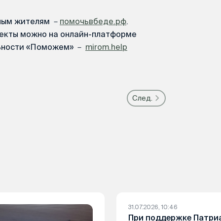
ным жителям －
помочьвбеде.рф
.
екты можно на онлайн-платформе
льности «Поможем» －
mirom.help
След.
31.07.2026, 10:46
При поддержке Патри