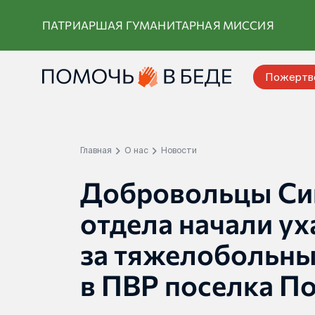
Перейти
ПАТРИАРШАЯ ГУМАНИТАРНАЯ МИССИЯ
к
контенту
Пожертв
Главная
О нас
Новости
Добровольцы Си
отдела начали у
за тяжелобольны
в ПВР поселка П