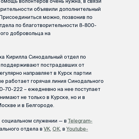
омощь волонтеров очень нужна, в связи
ворительности объявили дополнительный
 Присоединиться можно, позвонив по
тдела по благотворительности 8-800-
ного добровольца на
а Кирилла Синодальный отдел по
я поддерживают пострадавших от
егулярно направляет в Курск партии
ме работает горячая линия Синодального
0-70-222 – ежедневно на нее поступает
имают не только в Курске, но и в
оскве и в Белгороде.
м социальном служении — в
Telegram-
ального отдела в
VK
,
ОК
, в
Youtube-