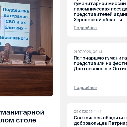
гуманитарной миссии
паломническая поезд
представителей адми
Херсонской области
Подробнее
21.07.2026, 09:41
Патриаршую гуманит
представили на фести
Достоевского в Опти
Подробнее
уманитарной
08.07.2026, 11:41
Состоялась общая вс
глом столе
добровольцев Патриа