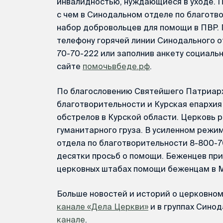
инвалидностью, нуждающиеся в уходе. П
с чем в Синодальном отделе по благот
набор добровольцев для помощи в ПВР.
телефону горячей линии Синодального о
70-70-222 или заполнив анкету социаль
сайте
помочьвбеде.рф
.
По благословению Святейшего Патриарх
благотворительности и Курская епархи
обстрелов в Курской области. Церковь р
гуманитарного груза. В усиленном режи
отдела по благотворительности 8-800-7
десятки просьб о помощи. Беженцев прин
церковных штабах помощи беженцам в М
Больше новостей и историй о церковно
канале «Дела Церкви»
и в группах Синод
канале
.