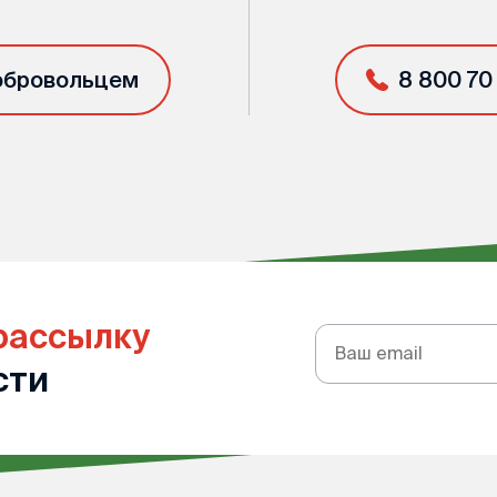
обровольцем
8 800 70
рассылку
Подписка
на
сти
рассылку