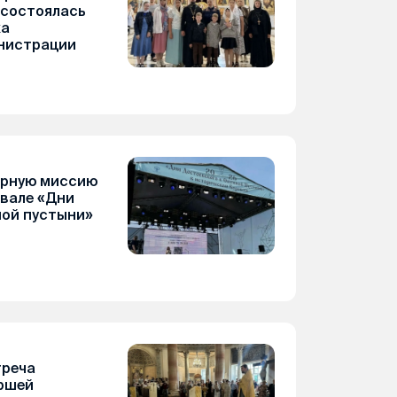
 состоялась
ка
нистрации
арную миссию
вале «Дни
ной пустыни»
треча
ршей