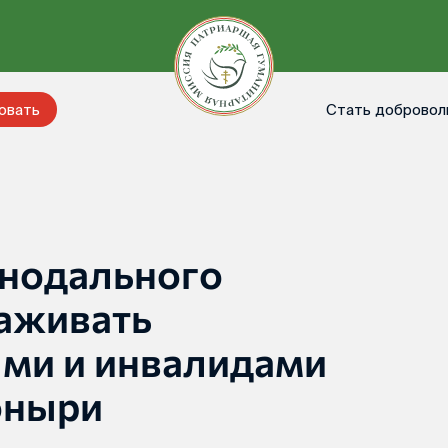
Стать добровол
овать
нодального
хаживать
ми и инвалидами
оныри