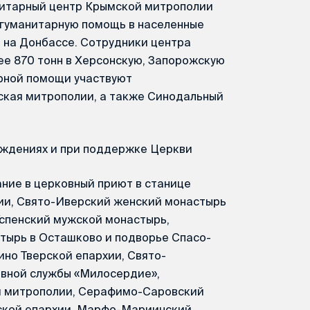
нитарный центр Крымской митрополии
 гуманитарную помощь в населенные
я на Донбассе. Сотрудники центра
ее 870 тонн в Херсонскую, Запорожскую
арной помощи участвуют
ская митрополии, а также Синодальный
ждениях и при поддержке Церкви
ние в церковный приют в станице
ии, Свято-Иверский женский монастырь
Успенский мужской монастырь,
ырь в Осташково и подворье Спасо-
но Тверской епархии, Свято-
вной службы «Милосердие»,
й митрополии, Серафимо-Саровский
ской епархии, Марфо-Мариинский