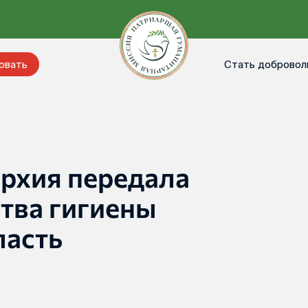
Стать добровол
овать
рхия передала
тва гигиены
ласть