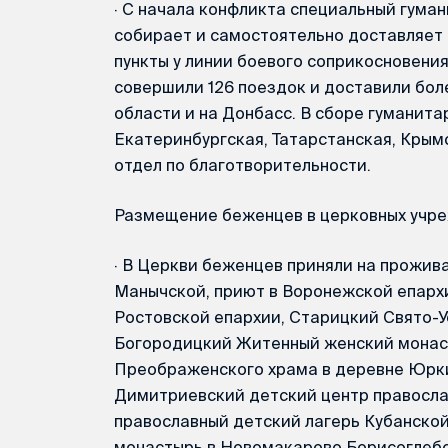
·
С начала конфликта специальный гума
собирает и самостоятельно доставляет
пункты у линии боевого соприкосновени
совершили 126 поездок и доставили бол
области и на Донбасс. В сборе гуманит
Екатеринбургская, Татарстанская, Крым
отдел по благотворительности.
Размещение беженцев в церковных учре
·
В Церкви беженцев приняли на прожива
Манычской, приют в Воронежской епарх
Ростовской епархии, Старицкий Свято-
Богородицкий Житенный женский монаст
Преображенского храма в деревне Юрки
Димитриевский детский центр правосла
православный детский лагерь Кубанско
монастырь в Новомакарово Борисоглеб