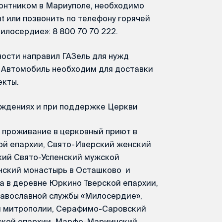
онтником в Мариуполе, необходимо
ont или позвонить по телефону горячей
лосердие»: 8 800 70 70 222.
ости направил ГАЗель для нужд
 Автомобиль необходим для доставки
екты.
ждениях и при поддержке Церкви
а проживание в церковный приют в
ой епархии, Свято-Иверский женский
кий Свято-Успенский мужской
нский монастырь в Осташково и
 в деревне Юркино Тверской епархии,
авославной службы «Милосердие»,
й митрополии, Серафимо-Саровский
ской епархии, Марфо-Мариинский