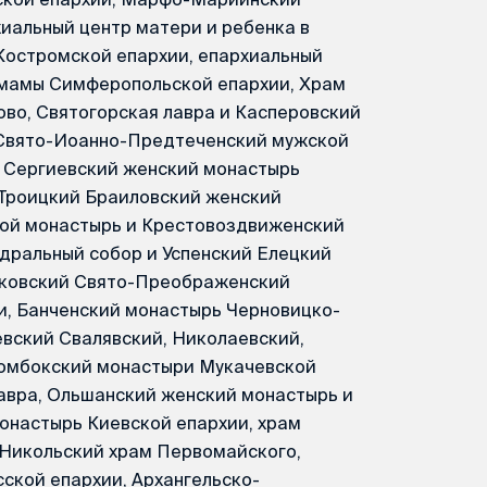
иальный центр матери и ребенка в
Костромской епархии, епархиальный
 мамы Симферопольской епархии, Храм
во, Святогорская лавра и Касперовский
 Свято-Иоанно-Предтеченский мужской
, Сергиевский женский монастырь
-Троицкий Браиловский женский
кой монастырь и Крестовоздвиженский
дральный собор и Успенский Елецкий
йковский Свято-Преображенский
, Банченский монастырь Черновицко-
вский Свалявский, Николаевский,
Домбокский монастыри Мукачевской
Лавра, Ольшанский женский монастырь и
настырь Киевской епархии, храм
-Никольский храм Первомайского,
ской епархии, Архангельско-