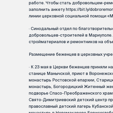
работе. Чтобы стать добровольцем-рем
заполнить анкету https://bit.ly/dobrorem
линии церковной социальной помощи «Ми
·
Синодальный отдел по благотворительн
добровольцев-строителей в Мариуполе.
стройматериалов и ремонтников на объ
Размещение беженцев в церковных учре
·
К 23 мая в Церкви беженцев приняли н
станице Манычской, приют в Воронежск
монастырь Ростовской епархии, Стариц
монастырь, Богородицкий Житенный же
подворье Спасо-Преображенского храма
Свято-Димитриевский детский центр пр
православный детский лагерь Кубанско
монастырь в Новомакарово Борисоглеб