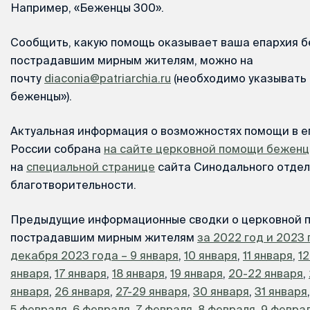
Например, «Беженцы 300».
Сообщить, какую помощь оказывает ваша епархия 
пострадавшим мирным жителям, можно на
почту
diaconia@patriarchia.ru
(необходимо указывать 
беженцы»).
Актуальная информация о возможностях помощи в е
России собрана
на сайте церковной помощи бежен
на
специальной странице
сайта Синодального отдел
благотворительности.
Предыдущие информационные сводки о церковной 
пострадавшим мирным жителям
за 2022 год и 2023 
декабря 2023 года – 9 января
,
10 января
,
11 января
,
12
января
,
17 января
,
18 января
,
19 января
,
20-22 января
,
января
,
26 января
,
27-29 января
,
30 января
,
31 января
5 февраля
,
6 февраля
,
7 февраля
,
8 февраля
,
9 февра