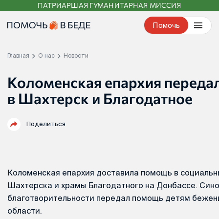
ПАТРИАРШАЯ ГУМАНИТАРНАЯ МИССИЯ
Перейти
к
Помочь
контенту
Главная
О нас
Новости
Коломенская епархия переда
в Шахтерск и Благодатное
Поделиться
Коломенская епархия доставила помощь в социаль
Шахтерска и храмы Благодатного на Донбассе. Син
благотворительности передал помощь детям бежен
области.