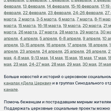
февраля
,
13 февраля
,
14 февраля
,
15-16 февраля
,
17-19
февраля
,
22 февраля
,
23 февраля
,
24-26 февраля
,
27
марта
,
2 марта
,
3-5 марта
,
6 марта
,
7 марта
,
8-11 ма
марта
,
15 марта
,
16-18 марта
,
19 марта
,
20 марта
,
21 
марта
,
26 марта
,
27 марта
,
28 марта
,
29 марта
,
30 м
апреля
,
4 апреля
,
5 апреля
,
6-8 апреля
,
9 апреля
,
10 а
апреля
,
13-15 апреля
,
16 апреля
,
17 апреля
,
18 апреля
,
апреля
,
23 апреля
,
24 апреля
,
25 апреля
,
26 апреля
,
2
мая
,
4-8 мая
,
9-13 мая
,
14 мая
,
15 мая
,
16 мая
,
17 мая
,
1
мая
,
23 мая
,
24-27 мая
,
28 мая
,
29 мая
,
30 мая
,
31 мая
Больше новостей и историй о церковном социально
каналах «Дела Церкви»
и в группах Синодального от
канале
.
Помочь беженцам и пострадавшим мирным жителям
Поддержать церковные социальные проекты можно 