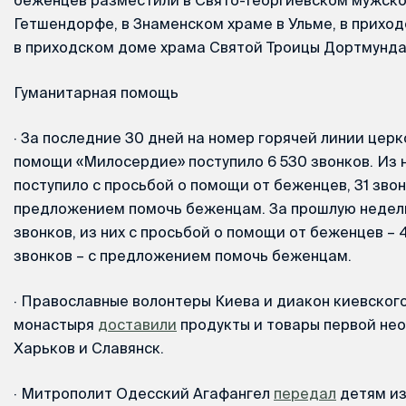
Гетшендорфе, в Знаменском храме в Ульме, в приход
в приходском доме храма Святой Троицы Дортмунда
Гуманитарная помощь
·
За последние 30 дней на номер горячей линии цер
помощи «Милосердие» поступило 6 530 звонков. Из н
поступило с просьбой о помощи от беженцев, 31 звон
предложением помочь беженцам. За прошлую неделю
звонков, из них с просьбой о помощи от беженцев – 4
звонков – с предложением помочь беженцам.
·
Православные волонтеры Киева и диакон киевског
монастыря
доставили
продукты и товары первой не
Харьков и Славянск.
·
Митрополит Одесский Агафангел
передал
детям из