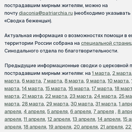
пострадавшим мирным жителям, можно на
почту
diaconia@patriarchia.ru
(необходимо указывать 
«Сводка беженцы»).
Актуальная информация о возможностях помощи в е
территории России собрана на
специальной страни
Синодального отдела по благотворительности.
Предыдущие информационные сводки о церковной 
пострадавшим мирным жителям: на
1 марта
,
2 марта
марта
,
6 марта
,
7 марта
,
8 марта
,
9 марта
,
10 марта
,
марта
,
14 марта
,
15 марта
,
16 марта
,
17 марта
,
18 мар
марта
,
21 марта
,
22 марта
,
23 марта
,
24 марта
,
25 м
марта
,
28 марта
,
29 марта
,
30 марта
,
31 марта
,
1 апр
апреля
,
4 апреля
,
5 апреля
,
6 апреля
,
7 апреля
,
8 апр
апреля
,
11 апреля
,
12 апреля
,
13 апреля
,
14 апреля
,
15 
апреля
,
18 апреля
,
19 апреля
,
20 апреля
,
21 апреля
,
22