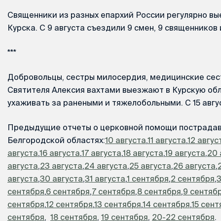
Священники из разных епархий России регулярно вы
Курска. С 9 августа съездили 9 смен, 9 священников 
***
Добровольцы, сестры милосердия, медицинские сес
Святителя Алексия вахтами выезжают в Курскую об
ухаживать за ранеными и тяжелобольными. С 15 авгу
Предыдущие отчеты о церковной помощи пострадав
Белгородской областях:
10 августа
,
11 августа
,
12 авгус
августа
,
16 августа
,
17 августа
,
18 августа
,
19 августа
,
20 
августа
,
23 августа
,
24 августа
,
25 августа
,
26 августа
,
августа
,
30 августа
,
31 августа
,
1 сентября
,
2 сентября
,
3
сентября
,
6 сентября
,
7 сентября
,
8 сентября
,
9 сентяб
сентября
,
12 сентября
,
13 сентября
,
14 сентября
,
15 сент
сентября
,
18 сентября
,
19 сентября
,
20-22 сентября
.