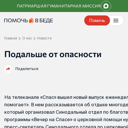
Перейти
ПАТРИАРШАЯ ГУМАНИТАРНАЯ МИССИЯ
к
контенту
Помочь
Главная
О нас
Новости
Подальше от опасности
Поделиться
На телеканале «Спас» вышел новый выпуск еженеде
помогает». В нем рассказывается об отдыхе многод
который организовал Синодальный отдел по благотв
программы «Вечер на Спасе» о церковной помощи 
пресс-секретарь Синодального отдела по церковно