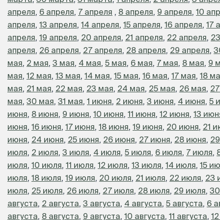
апреля
,
6 апреля
,
7 апреля
,
8 апреля
,
9 апреля
,
10 ап
апреля
,
13 апреля
,
14 апреля
,
15 апреля
,
16 апреля
,
17 
апреля
,
19 апреля
,
20 апреля
,
21 апреля
,
22 апреля
,
23
апреля
,
26 апреля
,
27 апреля
,
28 апреля
,
29 апреля
,
3
мая
,
2 мая
,
3 мая
,
4 мая
,
5 мая
,
6 мая
,
7 мая
,
8 мая
,
9 
мая
,
12 мая
,
13 мая
,
14 мая
,
15 мая
,
16 мая
,
17 мая
,
18 м
мая
,
21 мая
,
22 мая
,
23 мая
,
24 мая
,
25 мая
,
26 мая
,
27
мая
,
30 мая
,
31 мая
,
1 июня
,
2 июня
,
3 июня
,
4 июня
,
5 
июня
,
8 июня
,
9 июня
,
10 июня
,
11 июня
,
12 июня
,
13 июн
июня
,
16 июня
,
17 июня
,
18 июня
,
19 июня
,
20 июня
,
21 и
июня
,
24 июня
,
25 июня
,
26 июня
,
27 июня
,
28 июня
,
29
июля
,
2 июля
,
3 июля
,
4 июля
,
5 июля
,
6 июля
,
7 июля
,
июля
,
10 июля
,
11 июля
,
12 июля
,
13 июля
,
14 июля
,
15 и
июля
,
18 июля
,
19 июля
,
20 июля
,
21 июля
,
22 июля
,
23 
июля
,
25 июля
,
26 июля
,
27 июля
,
28 июля
,
29 июля
,
30
августа
,
2 августа
,
3 августа
,
4 августа
,
5 августа
,
6 а
августа
,
8 августа
,
9 августа
,
10 августа
,
11 августа
,
12