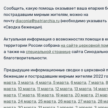
Сообщить, какую помощь оказывает ваша епархия 
пострадавшим мирным жителям, можно на
почту
diaconia@patriarchia.ru
(необходимо указывать 
«Сводка беженцы»).
Актуальная информация о возможностях помощи в е
территории России собрана
на сайте церковной п
а также на
специальной странице
сайта Синодально
благотворительности.
Предыдущие информационные сводки о церковной 
беженцам и пострадавшим мирным жителям 2022 го
марта
,
3 марта
,
4 марта,
5 марта
,
6 марта
,
7 марта
,
8
марта
,
10 марта
,
11 марта
,
12 марта
,
13 марта
,
14 мар
марта
,
17 марта
,
18 марта
,
19 марта
,
20 марта
,
21 мар
марта
,
24 марта
,
25 марта
,
26 марта
,
27 марта
,
28 м
марта
,
30 марта
,
31 марта
,
1 апреля
,
2 апреля
,
3 апре