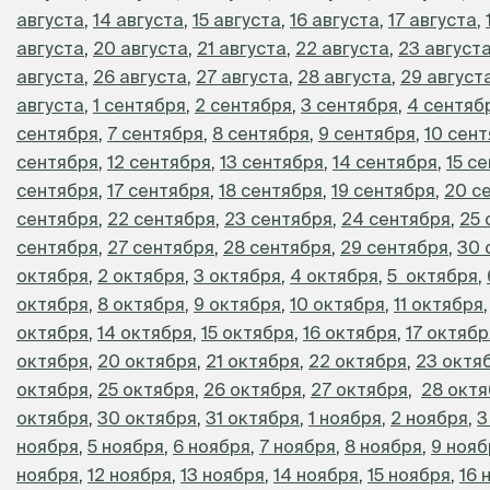
августа
,
14 августа
,
15 августа
,
16 августа
,
17 августа
,
августа
,
20 августа
,
21 августа
,
22 августа
,
23 август
августа
,
26 августа
,
27 августа
,
28 августа
,
29 август
августа
,
1 сентября
,
2 сентября
,
3 сентября
,
4 сентяб
сентября
,
7 сентября
,
8 сентября
,
9 сентября
,
10 сен
сентября
,
12 сентября
,
13 сентября
,
14 сентября
,
15 с
сентября
,
17 сентября
,
18 сентября
,
19 сентября
,
20 с
сентября
,
22 сентября
,
23 сентября
,
24 сентября
,
25 
сентября
,
27 сентября
,
28 сентября
,
29 сентября
,
30 
октября
,
2 октября
,
3 октября
,
4 октября
,
5 октября
,
октября
,
8 октября
,
9 октября
,
10 октября
,
11 октября
октября
,
14 октября
,
15 октября
,
16 октября
,
17 октябр
октября
,
20 октября
,
21 октября
,
22 октября
,
23 октя
октября
,
25 октября
,
26 октября
,
27 октября
,
28 октя
октября
,
30 октября
,
31 октября
,
1 ноября
,
2 ноября
,
3
ноября
,
5 ноября
,
6 ноября
,
7 ноября
,
8 ноября
,
9 нояб
ноября
,
12 ноября
,
13 ноября
,
14 ноября
,
15 ноября
,
16 