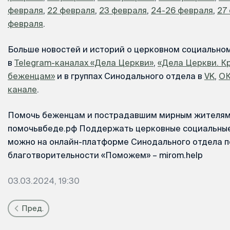
февраля
,
22 февраля
,
23 февраля
,
24-26 февраля
,
27
февраля
.
Больше новостей и историй о церковном социально
в
Telegram-каналах «Дела Церкви»
,
«Дела Церкви. К
беженцам»
и в группах Синодального отдела в
VK
,
О
канале
.
Помочь беженцам и пострадавшим мирным жителям
помочьвбеде.рф Поддержать церковные социальны
можно на онлайн-платформе Синодального отдела п
благотворительности «Поможем» – mirom.help
03.03.2024, 19:30
Пред.