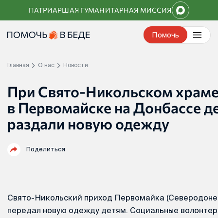
Перейти
ПАТРИАРШАЯ ГУМАНИТАРНАЯ МИССИЯ
к
контенту
Помочь
Главная
О нас
Новости
При Свято-Никольском храм
в Первомайске на Донбассе д
раздали новую одежду
Поделиться
Свято-Никольский приход Первомайка (Северодоне
передал новую одежду детям. Социальные волонтер