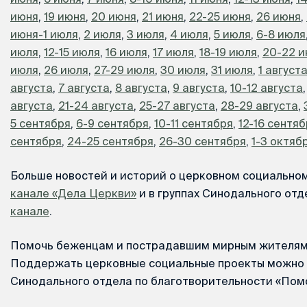
июня
,
19 июня
,
20 июня
,
21 июня
,
22-25 июня
,
26 июня
,
июня-1 июля
,
2 июля
,
3 июля
,
4 июля
,
5 июля
,
6-8 июля
июля
,
12-15 июля
,
16 июля
,
17 июля
,
18-19 июля
,
20-22 
июля
,
26 июля
,
27-29 июля
,
30 июля
,
31 июля
,
1 август
августа
,
7 августа
,
8 августа
,
9 августа
,
10-12 августа
августа
,
21-24 августа
,
25-27 августа
,
28-29 августа
,
5 сентября
,
6-9 сентября
,
10-11 сентября
,
12-16 сентя
сентября
,
24-25 сентября
,
26-30 сентября
,
1-3 октяб
Больше новостей и историй о церковном социально
канале «Дела Церкви»
и в группах Синодального отд
канале
.
Помочь беженцам и пострадавшим мирным жителя
Поддержать церковные социальные проекты можно 
Синодального отдела по благотворительности «По