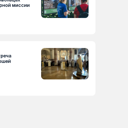
рной миссии
треча
ршей