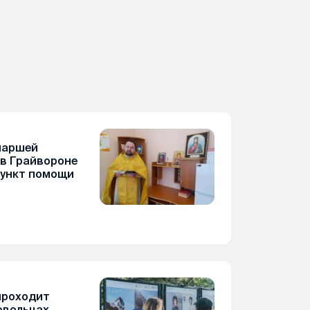
иаршей
в Грайвороне
пункт помощи
проходит
овольцах