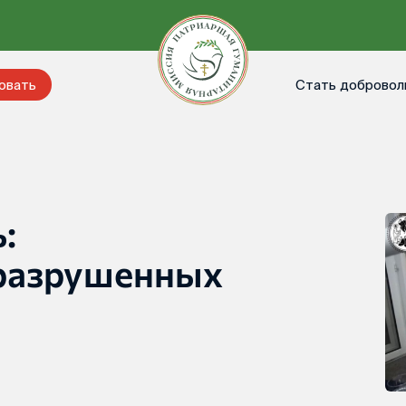
Стать добровол
овать
:
 разрушенных