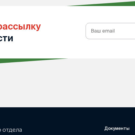
рассылку
Подписка
на
сти
рассылку
 отдела
Документы