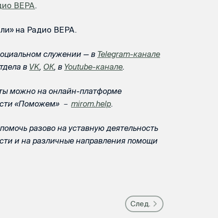
дио ВЕРА
.
ли» на Радио ВЕРА.
социальном служении — в
Telegram-канале
отдела в
VK
,
ОК
, в
Youtube-канале
.
ты можно на онлайн-платформе
ности «Поможем» －
mirom.help
.
помочь разово на уставную деятельность
ости и на различные направления помощи
След.