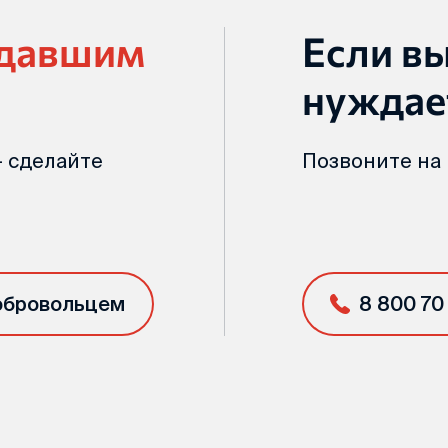
адавшим
Если в
нуждае
 сделайте
Позвоните на
обровольцем
8 800 70