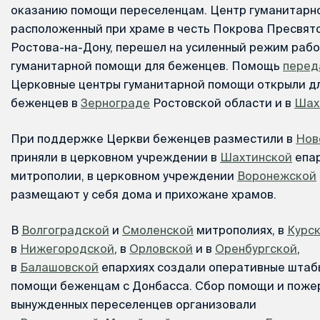
оказанию помощи переселенцам. Центр гуманитарн
расположенный при храме в честь Покрова Пресвят
Ростова-на-Дону, перешел на усиленный режим раб
гуманитарной помощи для беженцев. Помощь
перед
Церковные центры гуманитарной помощи открыли д
беженцев в
Зернограде
Ростовской области и в
Шах
При поддержке Церкви беженцев разместили в
Нов
приняли в церковном учреждении в
Шахтинской
епар
митрополии, в церковном учреждении
Воронежской
размещают у себя дома и прихожане храмов.
В
Волгоградской
и
Смоленской
митрополиях, в
Курс
в
Нижегородской
, в
Орловской
и в
Оренбургской
,
в
Балашовской
епархиях создали оперативные штаб
помощи беженцам с Донбасса. Сбор помощи и поже
вынужденных переселенцев организовали