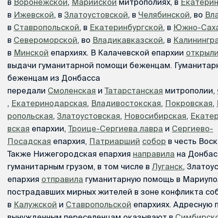
в
Воронежской
,
Марийской
митрополиях, в
Екатери
в
Ижевской
, в
Златоустовской
, в
Челябинской
, во
Вл
в
Ставропольской
, в
Екатеринбургской
, в
Южно-Саха
в
Североморской
, во
Владикавказской
, в
Калинингр
в
Минской
епархиях. В Калачевской епархии
открыл
выдачи гуманитарной помощи беженцам. Гуманитар
беженцам из Донбасса
передали
Смоленская
и
Татарстанская
митрополии,
,
Екатеринодарская
,
Владивостокская
,
Покровская
,
ропольская
,
Златоустовская
,
Новосибирская
,
Екатер
вская
епархии,
Троице-Сергиева лавра
и
Сергиево-
Посадская
епархия,
Патриарший
собор
в честь Вос
Также Нижегородская епархия
направила
на Донбас
гуманитарным грузом, в том числе в
Луганск
, Златоу
епархия
отправила
гуманитарную помощь в Мариупо
пострадавших мирных жителей в зоне конфликта со
в
Калужской
и
Ставропольской
епархиях. Адресную
вынужденным переселенцам оказывают в
Симбирск