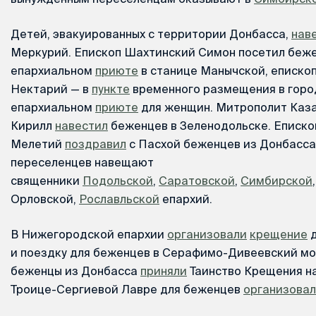
Детей, эвакуированных с территории Донбасса,
нав
Меркурий. Епископ Шахтинский Симон посетил беже
епархиальном
приюте
в станице Манычской, еписко
Нектарий — в
пункте
временного размещения в город
епархиальном
приюте
для женщин. Митрополит Каз
Кирилл
навестил
беженцев в Зеленодольске. Еписко
Мелетий
поздравил
с Пасхой беженцев из Донбасса
переселенцев навещают
священники
Подольской
,
Саратовской
,
Симбирской
Орловской,
Рославльской
епархий.
В Нижегородской епархии
организовали
крещение
д
и поездку для беженцев в Серафимо-Дивеевский мо
беженцы из Донбасса
приняли
Таинство Крещения н
Троице-Сергиевой Лавре для беженцев
организова