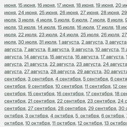
июня
,
15 июня
,
16 июня
,
17 июня
,
18 июня
,
19 июня
,
20 и
июня
,
24 июня
,
25 июня
,
26 июня
,
27 июня
,
28 июня
,
29
июля
,
3 июля
,
4 июля
,
5 июля
,
6 июля
,
7 июля
,
8 июля
,
июля
,
13 июля
,
14 июля
,
15 июля
,
16 июля
,
17 июля
,
18 и
июля
,
22 июля
,
23 июля
,
24 июля
,
25 июля
,
26 июля
,
27
июля
,
30 июля
,
31 июля
,
1 августа
,
2 августа
,
3 августа
августа
,
7 августа
,
8 августа
,
9 августа
,
10 августа
,
11
августа
,
14 августа
,
15 августа
,
16 августа
,
17 августа
,
августа
,
21 августа
,
22 августа
,
23 августа
,
24 август
августа
,
27 августа
,
28 августа
,
29 августа
,
30 август
сентября
,
3 сентября
,
4 сентября
,
5 сентября
,
6 сент
сентября
,
9 сентября
,
10 сентября
,
11 сентября
,
12 се
сентября
,
15 сентября
,
16 сентября
,
17 сентября
,
18 с
сентября
,
21 сентября
,
22 сентября
,
23 сентября
,
24 
сентября
,
27 сентября
,
28 сентября
,
29 сентября
,
30 
октября
,
3 октября
,
4 октября
,
5 октября
,
6 октября
,
октября
,
10 октября
,
11 октября
,
12 октября
,
13 октябр