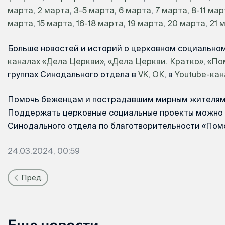
марта
,
2 марта
,
3-5 марта
,
6 марта
,
7 марта
,
8-11 ма
марта
,
15 марта
,
16-18 марта
,
19 марта
,
20 марта
,
21 
Больше новостей и историй о церковном социально
каналах «Дела Церкви»
,
«Дела Церкви. Кратко»
,
«По
группах Синодального отдела в
VK
,
ОК
, в
Youtube-кан
Помочь беженцам и пострадавшим мирным жителям
Поддержать церковные социальные проекты можно 
Синодального отдела по благотворительности «Помо
24.03.2024, 00:59
Пред.
Еще новости