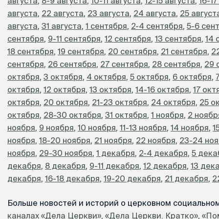
августа
,
8-9 августа
,
10-11 августа
,
12-15 августа
,
16-17
августа
,
22 августа
,
23 августа
,
24 августа
,
25 август
августа
,
31 августа
,
1 сентября
,
2-4 сентября
,
5-6 сен
сентября
,
9-11 сентября
,
12 сентября
,
13 сентября
,
14 
18 сентября
,
19 сентября
,
20 сентября
,
21 сентября
,
2
сентября
,
26 сентября
,
27 сентября
,
28 сентября
,
29 
октября
,
3 октября
,
4 октября
,
5 октября
,
6 октября
,
октября
,
12 октября
,
13 октября
,
14-16 октября
,
17 окт
октября
,
20 октября
,
21-23 октября
,
24 октября
,
25 о
октября
,
28-30 октября
,
31 октября
,
1 ноября
,
2 ноябр
ноября
,
9 ноября
,
10 ноября
,
11-13 ноября
,
14 ноября
,
1
ноября
,
18-20 ноября
,
21 ноября
,
22 ноября
,
23-24 но
ноября
,
29-30 ноября
,
1 декабря
,
2-4 декабря
,
5 дека
декабря
,
8 декабря
,
9-11 декабря
,
12 декабря
,
13 дек
декабря
,
16-18 декабря
,
19-20 декабря
,
21 декабря
,
2
Больше новостей и историй о церковном социально
каналах «Дела Церкви»
,
«Дела Церкви. Кратко»
,
«По