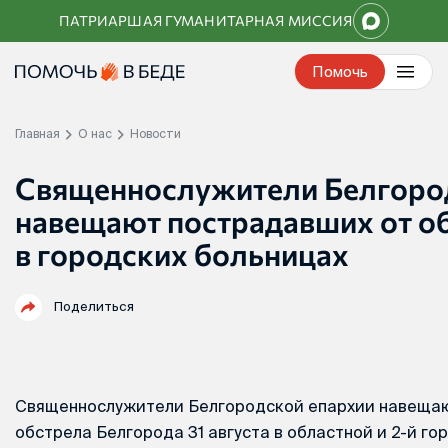
Перейти
ПАТРИАРШАЯ ГУМАНИТАРНАЯ МИССИЯ
к
контенту
Помочь
Главная
О нас
Новости
Священнослужители Белгоро
навещают пострадавших от о
в городских больницах
Поделиться
Священнослужители Белгородской епархии навещаю
обстрела Белгорода 31 августа в областной и 2-й го