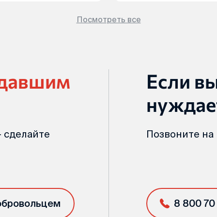
Посмотреть все
адавшим
Если в
нуждае
 сделайте
Позвоните на
обровольцем
8 800 70