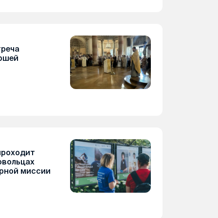
треча
ршей
проходит
овольцах
рной миссии