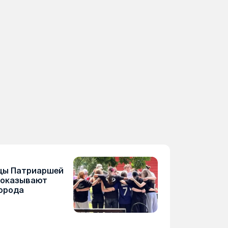
цы Патриаршей
 оказывают
орода