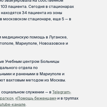
но эвакуировала на собственном
103 пациента. Сегодня в стационарах
 находятся 34 пациента из зоны
 в московском стационаре, еще 5 — в
 медицинскую помощь в Луганске,
тополе, Мариуполе, Новоазовске и
ые Учебным центром Больницы
дального отдела по
ьными и ранеными в Мариуполе и
ают вахтовым методом из Москвы.
м социальном служении — в
Telegram-
Кратко»
,
«Помощь беженцам»
и в группах
utube-канале
.