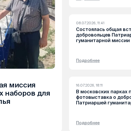
08.07.2026, 11:41
Состоялась общая вс
добровольцев Патриа
гуманитарной миссии
Подробнее
ая миссия
16.07.2026, 18:11
В московских парках 
х наборов для
фотовыставка о добр
лья
Патриаршей гуманита
Подробнее