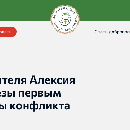
Стать добровол
овать
ителя Алексия
езы первым
ны конфликта