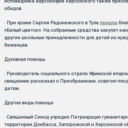
исповедника Варсонофия Херсонского также присое
обедов.
·
При храме Сергия Радонежского в Туле
прошла
бла
«Белый цветок». На собранные средства закупят ка
другие школьные принадлежности для детей из нуж
беженцев.
Духовная помощь
·
Руководитель социального отдела Уфимской епарх
священник рассказал о Преображении, освятил пло
детям.
Другие виды помощи
·
Священный Синод учредил Патриаршую гуманитарн
территории Донбасса, Запорожской и Херсонской о