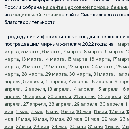
России собрана
на сайте церковной помощи бежен
на
специальной странице
сайта Синодального отдел
благотворительности.
Предыдущие информационные сводки о церковной 
пострадавшим мирным жителям 2022 года: на
1 мар
марта,
5 марта
,
6 марта
,
7 марта
,
8 марта
,
9 марта
,
1
марта
,
13 марта
,
14 марта
,
15 марта
,
16 марта
,
17 мар
марта
,
21 марта
,
22 марта
,
23 марта
,
24 марта
,
25 м
марта
,
28 марта
,
29 марта
,
30 марта
,
31 марта
,
1 апр
апреля
,
5 апреля
,
6 апреля
,
7 апреля
,
8 апреля
,
9 апр
апреля
,
12 апреля
,
13 апреля
,
14 апреля
,
15 апреля
,
16 
апреля
,
19 апреля
,
20 апреля
,
21 апреля
,
22 апреля
,
23
апреля
,
27 апреля
,
28 апреля
,
29 апреля
,
30 апреля
,
1
мая
,
6 мая
,
7 мая
,
8 мая
,
9 мая
,
10 мая
,
11 мая
,
12 мая
,
1
мая
,
17 мая
,
18 мая
,
19 мая
,
20 мая
,
21 мая
,
22 мая
,
23 
мая
,
27 мая
,
28 мая
,
29 мая
,
30 мая
,
31 мая
,
1 июня
,
2 