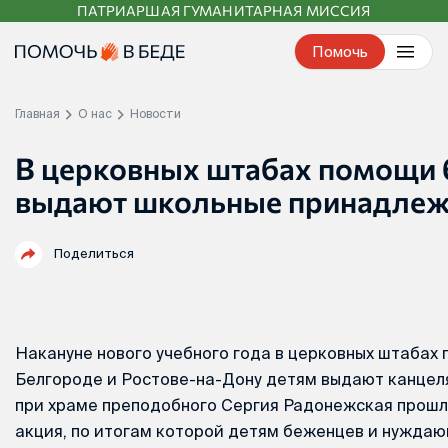
ПАТРИАРШАЯ ГУМАНИТАРНАЯ МИССИЯ
Перейти
к
Помочь
контенту
Главная
О нас
Новости
В церковных штабах помощи
выдают школьные принадлеж
Поделиться
Накануне нового учебного года в церковных штабах
Белгороде и Ростове-на-Дону детям выдают канцеля
при храме преподобного Сергия Радонежская прошл
акция, по итогам которой детям беженцев и нужда