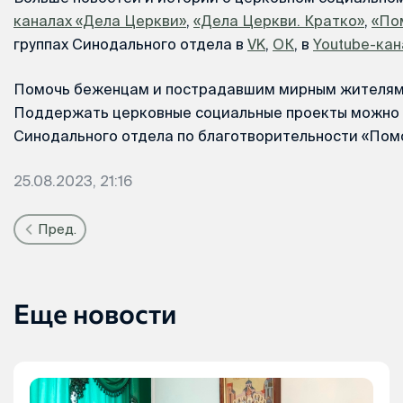
каналах «Дела Церкви»
,
«Дела Церкви. Кратко»
,
«По
группах Синодального отдела в
VK
,
ОК
, в
Youtube-кан
Помочь беженцам и пострадавшим мирным жителям
Поддержать церковные социальные проекты можно 
Синодального отдела по благотворительности «Пом
25.08.2023, 21:16
Пред.
Еще новости