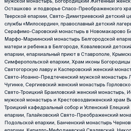
мужской монастырь, Богородицкий Житенный женск
Осташково и подворье Спасо-Преображенского хр
Тверской епархии, Свято-Димитриевский детский ц
службы «Милосердие», православный детский лагер
Серафимо-Саровский монастырь в Новомакарово Бо
Марфо-Мариинский монастырь Белгородской епархи
матери и ребенка в Белгороде, Ковалевский детски
епархии, епархиальный приют в Ставрополе, Крымс
Симферопольской епархии, Храм иконы Богородицы 
Святогорскую лавру и Касперовский женский монас
Свято-Иоанно-Предтеченский мужской монастырь Л
Чугинке, Сергиевский женский монастырь Горловско
Свято-Троицкий Браиловский женский монастырь, 
мужской монастырь и Крестовоздвиженский храм Ви
Троицкий кафедральный собор и Успенский Елецкий
епархии, Галайковский Свято-Преображенский мон
Подольской епархии, Банченский монастырь Черно
епархии, Кирилло-Мефодиевский Свалявский, Нико