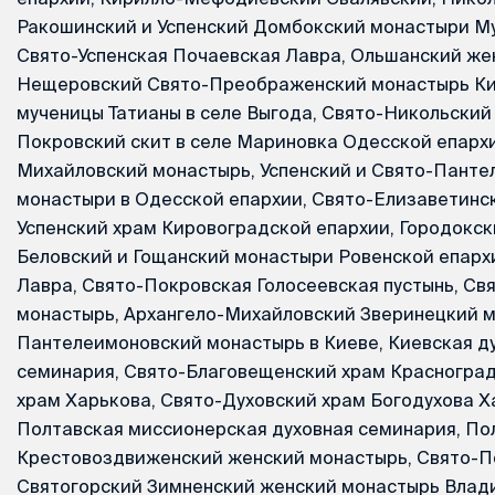
Ракошинский и Успенский Домбокский монастыри Му
Свято-Успенская Почаевская Лавра, Ольшанский же
Нещеровский Свято-Преображенский монастырь Кие
мученицы Татианы в селе Выгода, Свято-Никольский
Покровский скит в селе Мариновка Одесской епархи
Михайловский монастырь, Успенский и Свято-Пант
монастыри в Одесской епархии, Свято-Елизаветинс
Успенский храм Кировоградской епархии, Городокск
Беловский и Гощанский монастыри Ровенской епарх
Лавра, Свято-Покровская Голосеевская пустынь, Св
монастырь, Архангело-Михайловский Зверинецкий м
Пантелеимоновский монастырь в Киеве, Киевская д
семинария, Свято-Благовещенский храм Красногра
храм Харькова, Свято-Духовский храм Богодухова Х
Полтавская миссионерская духовная семинария, По
Крестовоздвиженский женский монастырь, Свято-П
Святогорский Зимненский женский монастырь Влад