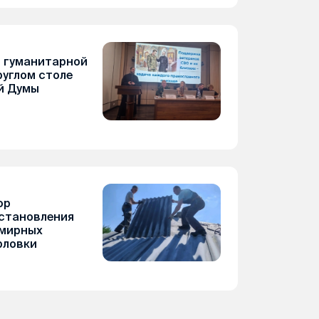
 гуманитарной
руглом столе
й Думы
ор
сстановления
 мирных
рловки