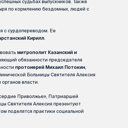
спешных судьбах выпускников. Также
ыря по кормлению бездомных, людей с
я с сурдопереводом. Ее
арстанский Кирилл
.
твовать
митрополит Казанский и
лняющий обязанности председателя
ьности
протоиерей Михаил Потокин
,
линической Больницы Святителя Алексия
 органов власти.
осердие Приволжье», Патриаршей
ицы Святителя Алексия презентуют
том поделятся практики социальной