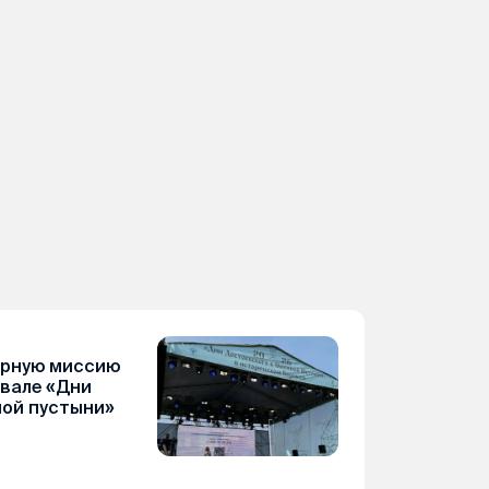
арную миссию
вале «Дни
ной пустыни»