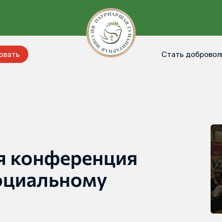
Стать добровол
овать
я конференция
оциальному