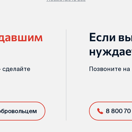
адавшим
Если в
нуждае
 сделайте
Позвоните на
обровольцем
8 800 70