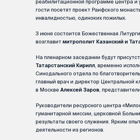
реабилитационной программе центра и у
гости посетят проект Раифского монаст
инвалидностью, одиноких пожилых.
3 июня состоится Божественная Литурги
возглавит
митрополит Казанский и Тат
На пленарном заседании будут присутс
Татарстанский Кирилл
, временно испо
Синодального отдела по благотворител
главный врач и директор Центральной к
в Москве
Алексей Заров
, представители
Руководители ресурсного центра «Мил
гуманитарной миссии, церковной Больн
результаты своего служения. Ярким опы
деятельности из регионов.