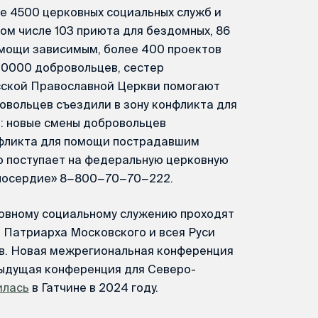
е 4500 церковных социальных служб и
том числе 103 приюта для бездомных, 86
омощи зависимым, более 400 проектов
10000 добровольцев, сестер
сской Православной Церкви помогают
вольцев съездили в зону конфликта для
 новые смены добровольцев
нфликта для помощи пострадавшим
о поступает на федеральную церковную
лосердие» 8−800−70−70−222.
овному социальному служению проходят
 Патриарха Московского и всея Руси
ов. Новая межрегиональная конференция
дыдущая конференция для Северо-
илась
в Гатчине в 2024 году.