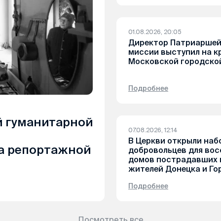
01.08.2026, 20:05
Директор Патриаршей
миссии выступил на к
Московской городско
Подробнее
 гуманитарной
07.08.2026, 12:14
В Церкви открыли наб
са репортажной
добровольцев для во
домов пострадавших
жителей Донецка и Го
Подробнее
Посмотреть все