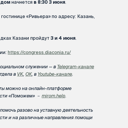
одом
начнется
в 8:30 3 июня
.
 гостинице «Ривьера» по адресу: Казань,
адках Казани пройдут
3 и
4 июня
.
ии:
https://congress.diaconia.ru/
социальном служении — в
Telegram-канале
отдела в
VK
,
ОК
, в
Youtube-канале
.
ты можно на онлайн-платформе
ности «Поможем» －
mirom.help
.
помочь разово на уставную деятельность
ости и на различные направления помощи