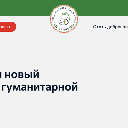
Стать добровол
овать
и новый
 гуманитарной