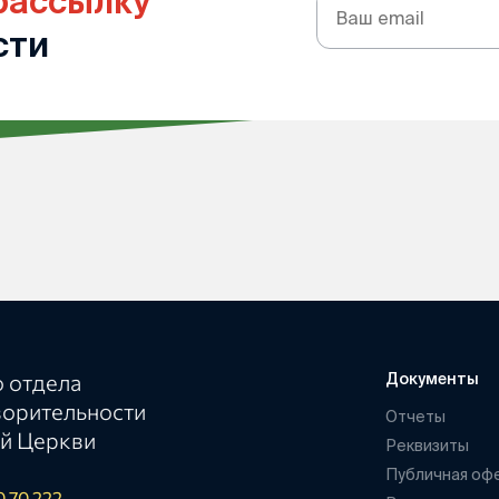
рассылку
Подписка
на
сти
рассылку
 отдела
Документы
ворительности
Отчеты
й Церкви
Реквизиты
Публичная оф
0 70 222