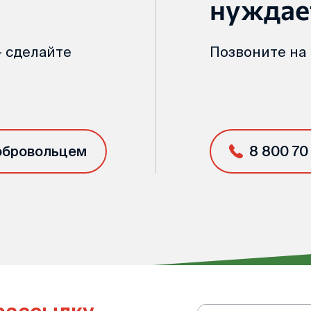
нуждае
 сделайте
Позвоните на
обровольцем
8 800 70