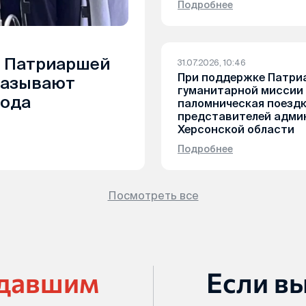
Подробнее
 Патриаршей
31.07.2026, 10:46
При поддержке Патри
казывают
гуманитарной миссии
рода
паломническая поезд
представителей адми
Херсонской области
Подробнее
Посмотреть все
адавшим
Если в