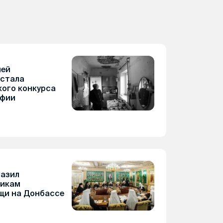
шей
 стала
ого конкурса
афии
азил
никам
щи на Донбассе