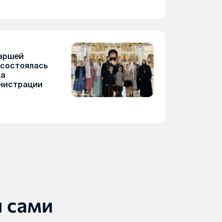
аршей
 состоялась
ка
нистрации
ы сами