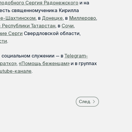
еподобного Сергия Радонежского
и на
есть священномученика Кирилла
ке-Шахтинском
, в
Донецке
, в
Миллерово
,
 Республики Татарстан
, в
Сочи
,
ие Серги
Свердловской области,
сти
.
м социальном служении — в
Telegram-
Кратко»
,
«Помощь беженцам»
и в группах
utube-канале
.
След.