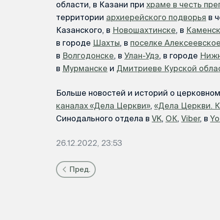
области, в Казани при
храме в честь пр
территории
архиерейского подворья
в ч
Казанского, в
Новошахтинске
, в
Каменс
в городе
Шахты
, в
поселке Алексеевское
в
Волгодонске
, в
Улан-Удэ
, в городе
Нижн
в
Мурманске
и
Дмитриеве Курской обла
Больше новостей и историй о церковно
каналах «Дела Церкви»
,
«Дела Церкви. 
Синодального отдела в
VK
,
ОК
,
Viber
, в
Yo
26.12.2022, 23:53
Пред.