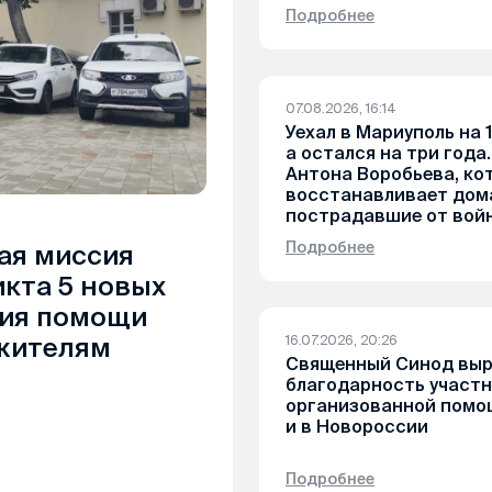
Подробнее
07.08.2026, 16:14
Уехал в Мариуполь на 1
а остался на три года
Антона Воробьева, ко
восстанавливает дом
пострадавшие от вой
Подробнее
ая миссия
икта 5 новых
ния помощи
жителям
16.07.2026, 20:26
Священный Синод выр
благодарность участ
организованной помо
и в Новороссии
Подробнее