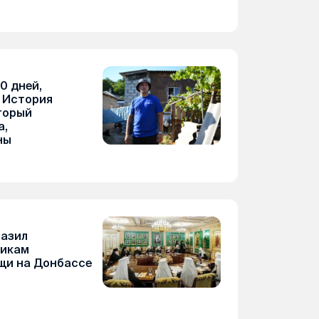
0 дней,
. История
торый
а,
ны
азил
никам
щи на Донбассе