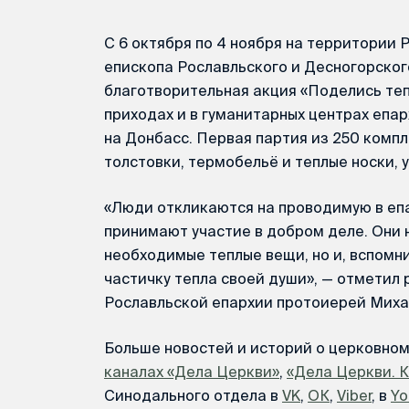
С 6 октября по 4 ноября на территории
епископа Рославльского и Десногорско
благотворительная акция «Поделись теп
приходах и в гуманитарных центрах епа
на Донбасс. Первая партия из 250 компл
толстовки, термобельё и теплые носки, 
«Люди откликаются на проводимую в еп
принимают участие в добром деле. Они н
необходимые теплые вещи, но и, вспомнив
частичку тепла своей души», — отметил
Рославльской епархии протоиерей Миха
Больше новостей и историй о церковно
каналах «Дела Церкви»
,
«Дела Церкви. 
Синодального отдела в
VK
,
ОК
,
Viber
, в
Yo