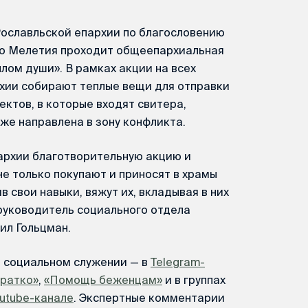
 Рославльской епархии по благословению
го Мелетия проходит общеепархиальная
лом души». В рамках акции на всех
рхии собирают теплые вещи для отправки
ектов, в которые входят свитера,
уже направлена в зону конфликта.
архии благотворительную акцию и
е только покупают и приносят в храмы
 свои навыки, вяжут их, вкладывая в них
 руководитель социального отдела
ил Гольцман.
м социальном служении — в
Telegram-
Кратко»
,
«Помощь беженцам»
и в группах
utube-канале
. Экспертные комментарии