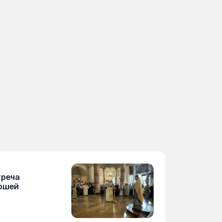
треча
ршей