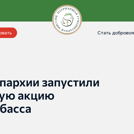
Стать добровол
овать
пархии запустили
ную акцию
басса