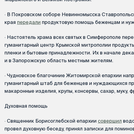
·
В Покровском соборе Невинномысска Ставропольс
края
передали
продуктовую помощь беженцам и ну
·
Настоятель храма всех святых в Симферополе пере
гуманитарный центр Крымской митрополии продукты,
пленки и бытовые принадлежности. Их в начале дек
и в Запорожскую область местным жителям.
·
Чудновское благочиние Житомирской епархии напр
гуманитарный штаб для беженцев и нуждающихся пр
макаронные изделия, крупы, консервы, сахар, муку, ф
Духовная помощь
·
Священник Борисоглебской епархии
совершил
водо
провел духовную беседу, принял записки для помино