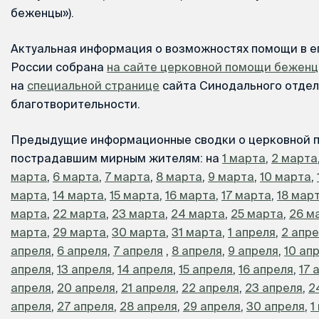
беженцы»).
Актуальная информация о возможностях помощи в е
России собрана
на сайте церковной помощи бежен
на
специальной странице
сайта Синодального отдел
благотворительности.
Предыдущие информационные сводки о церковной 
пострадавшим мирным жителям: на
1 марта
,
2 марта
марта
,
6 марта
,
7 марта
,
8 марта
,
9 марта
,
10 марта
,
марта
,
14 марта
,
15 марта
,
16 марта
,
17 марта
,
18 мар
марта
,
22 марта
,
23 марта
,
24 марта
,
25 марта
,
26 м
марта
,
29 марта
,
30 марта
,
31 марта
,
1 апреля
,
2 апр
апреля
,
6 апреля
,
7 апреля
,
8 апреля
,
9 апреля
,
10 ап
апреля
,
13 апреля
,
14 апреля
,
15 апреля
,
16 апреля
,
17 
апреля
,
20 апреля
,
21 апреля
,
22 апреля
,
23 апреля
,
2
апреля
,
27 апреля
,
28 апреля
,
29 апреля
,
30 апреля
,
1