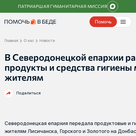
Перейти
ПАТРИАРШАЯ ГУМАНИТАРНАЯ МИССИЯ
к
контенту
Помочь
Главная
О нас
Новости
В Северодонецкой епархии р
продукты и средства гигиены
жителям
Поделиться
Северодонецкая епархия передала продуктовые и г
жителям Лисичанска, Горского и Золотого на Донба