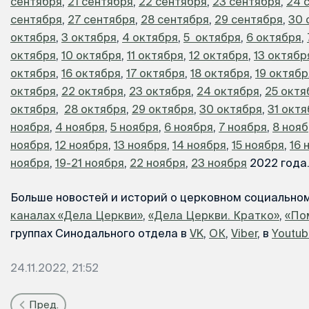
сентября
,
21 сентября
,
22 сентября
,
23 сентября
,
24 
сентября
,
27 сентября
,
28 сентября
,
29 сентября
,
30 
октября
,
3 октября
,
4 октября
,
5 октября
,
6 октября
,
октября
,
10 октября
,
11 октября
,
12 октября
,
13 октябр
октября
,
16 октября
,
17 октября
,
18 октября
,
19 октябр
октября
,
22 октября
,
23 октября
,
24 октября
,
25 октя
октября
,
28 октября
,
29 октября
,
30 октября
,
31 окт
ноября
,
4 ноября
,
5 ноября
,
6 ноября
,
7 ноября
,
8 ноя
ноября
,
12 ноября
,
13 ноября
,
14 ноября
,
15 ноября
,
16 
ноября
,
19-21 ноября
,
22 ноября
,
23 ноября
2022 года
Больше новостей и историй о церковном социально
каналах «Дела Церкви»
,
«Дела Церкви. Кратко»
,
«По
группах Синодального отдела в
VK
,
ОК
,
Viber
, в
Youtu
24.11.2022, 21:52
Пред.