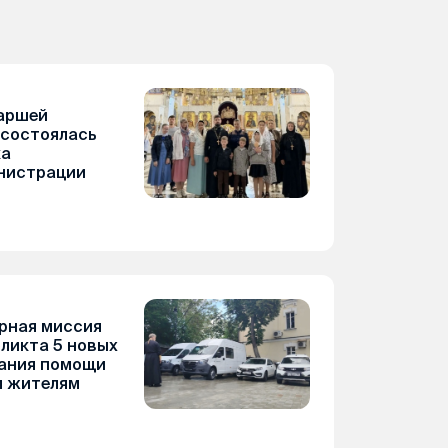
аршей
 состоялась
ка
нистрации
рная миссия
фликта 5 новых
зания помощи
 жителям