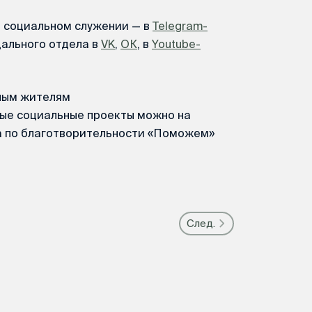
м социальном служении — в
Telegram-
дального отдела в
VK
,
ОК
, в
Youtube-
ным жителям
е социальные проекты можно на
а по благотворительности «Поможем»
След.