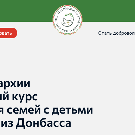
Стать добровол
овать
архии
ий курс
 семей с детьми
 из Донбасса