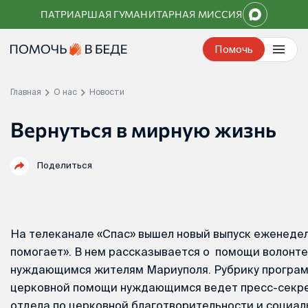
Перейти
ПАТРИАРШАЯ ГУМАНИТАРНАЯ МИССИЯ
к
контенту
Помочь
Главная
О нас
Новости
Вернуться в мирную жизнь
Поделиться
На телеканале «Спас» вышел новый выпуск еженеде
помогает». В нем рассказывается о помощи волонт
нуждающимся жителям Мариуполя. Рубрику програм
церковной помощи нуждающимся ведет пресс-секр
отдела по церковной благотворительности и социа