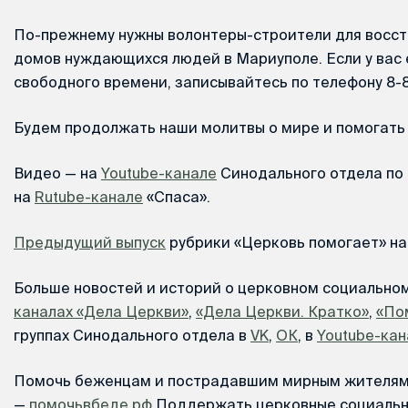
По-прежнему нужны волонтеры-строители для восст
домов нуждающихся людей в Мариуполе. Если у вас е
свободного времени, записывайтесь по телефону 8-
Будем продолжать наши молитвы о мире и помогать 
Видео — на
Youtube-канале
Синодального отдела по 
на
Rutube-канале
«Спаса».
Предыдущий выпуск
рубрики «Церковь помогает» на
Больше новостей и историй о церковном социально
каналах «Дела Церкви»
,
«Дела Церкви. Кратко»
,
«По
группах Синодального отдела в
VK
,
ОК
, в
Youtube-кан
Помочь беженцам и пострадавшим мирным жителя
—
помочьвбеде.рф
Поддержать церковные социальн