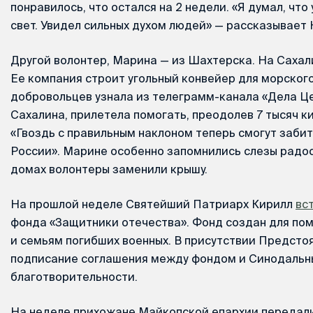
понравилось, что остался на 2 недели. «Я думал, что
свет. Увидел сильных духом людей» — рассказывает 
Другой волонтер, Марина — из Шахтерска. На Сахал
Ее компания строит угольный конвейер для морского
добровольцев узнала из телеграмм-канала «Дела Цер
Сахалина, прилетела помогать, преодолев 7 тысяч к
«Гвоздь с правильным наклоном теперь смогут заби
России». Марине особенно запомнились слезы радост
домах волонтеры заменили крышу.
На прошлой неделе Святейший Патриарх Кирилл
вс
фонда «Защитники отечества». Фонд создан для п
и семьям погибших военных. В присутствии Предсто
подписание соглашения между фондом и Синодальн
благотворительности.
На неделе прихожане Майкопской епархии передали