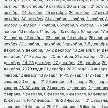
октября
,
18 октября
,
19 октября
,
20 октября
,
21 октяб
октября
,
24 октября
,
25 октября
,
26 октября
,
27 октя
октября
,
30 октября
,
31 октября
,
1 ноября
,
2 ноября
,
3
ноября
,
6 ноября
,
7 ноября
,
8 ноября
,
9 ноября
,
10 ноя
ноября
,
13 ноября
,
14 ноября
,
15 ноября
,
16 ноября
,
17 
21 ноября
,
22 ноября
,
23 ноября
,
24 ноября
,
25 ноября
ноября
,
30 ноября
,
1 декабря
,
2 декабря
,
3-5 декабря
декабря
,
9 декабря
,
10-12 декабря
,
13 декабря
,
14 де
декабря
,
17-19 декабря
,
20 декабря
,
21 декабря
,
22 д
декабря
,
24-26 декабря
,
27 декабря
,
28 декабря
,
29
декабря
, 2023 года:
31 декабря 2022 года – 9 января
января
,
12 января
,
13 января
,
14-16 января
,
17 января
,
1
января
,
20 января
,
21-23 января
,
24 января
,
25 января
января
,
28-30 января
,
31 января
,
1 февраля
,
2 феврал
февраля
,
7 февраля
,
8 февраля
,
9 февраля
,
10 феврал
15 февраля
,
16-17 февраля
,
18-20 февраля
,
21 февраля
февраля
,
24 февраля
,
25-27 февраля
,
28 февраля
,
1 м