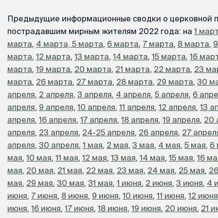
Предыдущие информационные сводки о церковной 
пострадавшим мирным жителям 2022 года: на
1 мар
марта
,
4 марта,
5 марта
,
6 марта
,
7 марта
,
8 марта
,
9
марта
,
12 марта
,
13 марта
,
14 марта
,
15 марта
,
16 мар
марта
,
19 марта
,
20 марта
,
21 марта
,
22 марта
,
23 ма
марта
,
26 марта
,
27 марта
,
28 марта
,
29 марта
,
30 м
апреля
,
2 апреля
,
3 апреля
,
4 апреля
,
5 апреля
,
6 апр
апреля
,
9 апреля
,
10 апреля
,
11 апреля
,
12 апреля
,
13 а
апреля
,
16 апреля
,
17 апреля
,
18 апреля
,
19 апреля
,
20 
апреля
,
23 апреля
,
24-25 апреля
,
26 апреля
,
27 апрел
апреля
,
30 апреля
,
1 мая
,
2 мая
,
3 мая
,
4 мая
,
5 мая
,
6
мая
,
10 мая
,
11 мая
,
12 мая
,
13 мая
,
14 мая
,
15 мая
,
16 ма
мая
,
20 мая
,
21 мая
,
22 мая
,
23 мая
,
24 мая
,
25 мая
,
26
мая
,
29 мая
,
30 мая
,
31 мая
,
1 июня
,
2 июня
,
3 июня
,
4 
июня
,
7 июня
,
8 июня
,
9 июня
,
10 июня
,
11 июня
,
12 июня
июня
,
16 июня
,
17 июня
,
18 июня
,
19 июня
,
20 июня
,
21 и