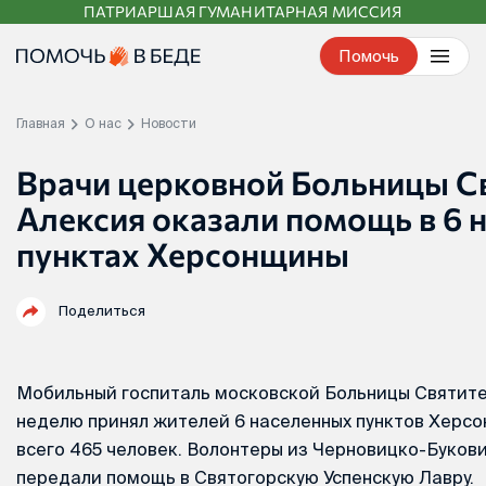
ПАТРИАРШАЯ ГУМАНИТАРНАЯ МИССИЯ
Перейти
к
Помочь
контенту
Главная
О нас
Новости
Врачи церковной Больницы С
Алексия оказали помощь в 6 
пунктах Херсонщины
Поделиться
Мобильный госпиталь московской Больницы Святите
неделю принял жителей 6 населенных пунктов Херсо
всего 465 человек. Волонтеры из Черновицко-Буков
передали помощь в Святогорскую Успенскую Лавру.