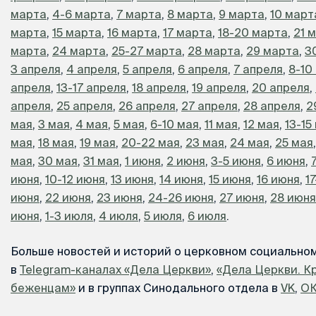
марта
,
4-6 марта
,
7 марта
,
8 марта
,
9 марта
,
10 март
марта
,
15 марта
,
16 марта
,
17 марта
,
18-20 марта
,
21 
марта
,
24 марта
,
25-27 марта
,
28 марта
,
29 марта
,
3
3 апреля
,
4 апреля
,
5 апреля
,
6 апреля
,
7 апреля
,
8-10
апреля
,
13-17 апреля
,
18 апреля
,
19 апреля
,
20 апреля
,
апреля
,
25 апреля
,
26 апреля
,
27 апреля
,
28 апреля
,
2
мая
,
3 мая
,
4 мая
,
5 мая
,
6-10 мая
,
11 мая
,
12 мая
,
13-15
мая
,
18 мая
,
19 мая
,
20-22 мая
,
23 мая
,
24 мая
,
25 мая
мая
,
30 мая
,
31 мая
,
1 июня
,
2 июня
,
3-5 июня
,
6 июня
,
июня
,
10-12 июня
,
13 июня
,
14 июня
,
15 июня
,
16 июня
,
1
июня
,
22 июня
,
23 июня
,
24-26 июня
,
27 июня
,
28 июня
июня
,
1-3 июля
,
4 июля
,
5 июля
,
6 июля
.
Больше новостей и историй о церковном социально
в
Telegram-каналах «Дела Церкви»
,
«Дела Церкви. К
беженцам»
и в группах Синодального отдела в
VK
,
О