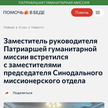
ПАТРИАРШАЯ ГУМАНИТАРНАЯ МИССИЯ
Перейти
к
Помочь
контенту
Главная
О нас
Новости
Заместитель руководителя
Патриаршей гуманитарной
миссии встретился
с заместителями
председателя Синодального
миссионерского отдела
Поделиться