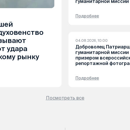
гуманитарной миссии
Подробнее
шей
духовенство
азывают
04.08.2026, 10:00
Доброволец Патриар
т удара
гуманитарной миссии
кому рынку
призером всероссийск
репортажной фотогр
Подробнее
Посмотреть все