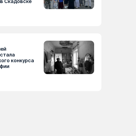
 в Скадовске
шей
 стала
ого конкурса
афии