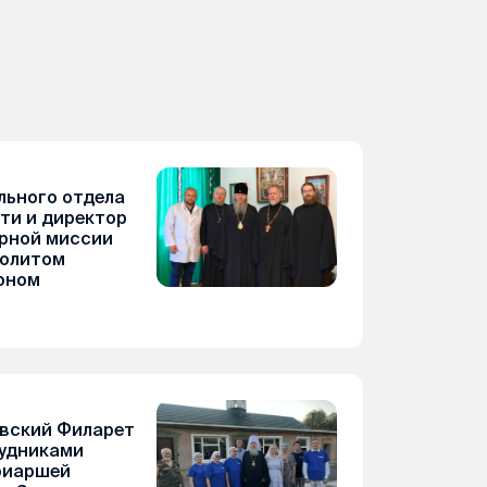
льного отдела
ти и директор
рной миссии
политом
оном
вский Филарет
рудниками
риаршей