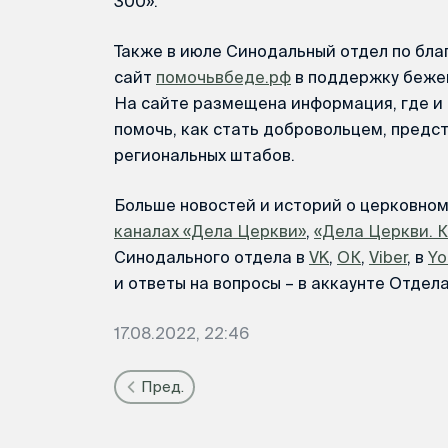
300».
Также в июле Синодальный отдел по бла
сайт
помочьвбеде.рф
в поддержку беже
На сайте размещена информация, где и 
помочь, как стать добровольцем, предс
региональных штабов.
Больше новостей и историй о церковно
каналах «Дела Церкви»
,
«Дела Церкви. 
Синодального отдела в
VK
,
ОК
,
Viber
, в
Yo
и ответы на вопросы – в аккаунте Отдел
17.08.2022, 22:46
Пред.