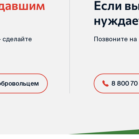
адавшим
Если в
нуждае
 сделайте
Позвоните на
обровольцем
8 800 70