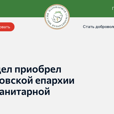
Стать добровол
овать
ел приобрел
овской епархии
манитарной