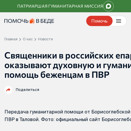
Перейти
ПАТРИАРШАЯ ГУМАНИТАРНАЯ МИССИЯ
к
контенту
Помочь
Главная
О нас
Новости
Священники в российских епа
оказывают духовную и гуман
помощь беженцам в ПВР
Поделиться
Передача гуманитарной помощи от Борисоглебской
ПВР в Таловой. Фото: официальный сайт Борисоглеб