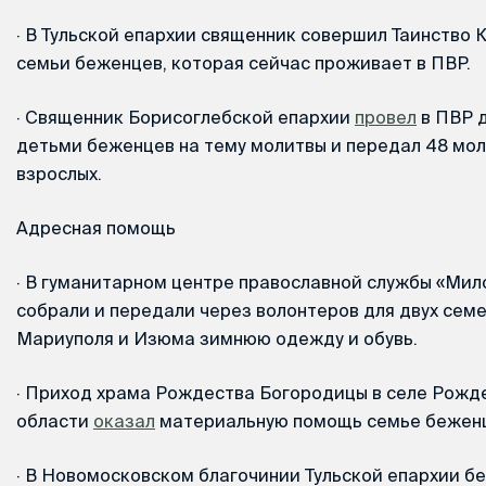
·
В Тульской епархии священник совершил Таинство 
семьи беженцев, которая сейчас проживает в ПВР.
·
Священник Борисоглебской епархии
провел
в ПВР д
детьми беженцев на тему молитвы и передал 48 мол
взрослых.
Адресная помощь
·
В гуманитарном центре православной службы «Мил
собрали и передали через волонтеров для двух сем
Мариуполя и Изюма зимнюю одежду и обувь.
·
Приход храма Рождества Богородицы в селе Рожде
области
оказал
материальную помощь семье бежен
·
В Новомосковском благочинии Тульской епархии б