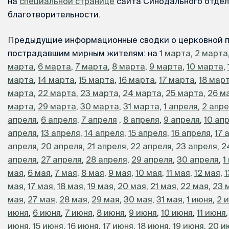
на
специальной странице
сайта Синодального отдел
благотворительности.
Предыдущие информационные сводки о церковной 
пострадавшим мирным жителям: на
1 марта
,
2 марта
марта
,
6 марта
,
7 марта
,
8 марта
,
9 марта
,
10 марта
,
марта
,
14 марта
,
15 марта
,
16 марта
,
17 марта
,
18 мар
марта
,
22 марта
,
23 марта
,
24 марта
,
25 марта
,
26 м
марта
,
29 марта
,
30 марта
,
31 марта
,
1 апреля
,
2 апр
апреля
,
6 апреля
,
7 апреля
,
8 апреля
,
9 апреля
,
10 ап
апреля
,
13 апреля
,
14 апреля
,
15 апреля
,
16 апреля
,
17 
апреля
,
20 апреля
,
21 апреля
,
22 апреля
,
23 апреля
,
2
апреля
,
27 апреля
,
28 апреля
,
29 апреля
,
30 апреля
,
1
мая
,
6 мая
,
7 мая
,
8 мая
,
9 мая
,
10 мая
,
11 мая
,
12 мая
,
1
мая
,
17 мая
,
18 мая
,
19 мая
,
20 мая
,
21 мая
,
22 мая
,
23 
мая
,
27 мая
,
28 мая
,
29 мая
,
30 мая
,
31 мая
,
1 июня
,
2 
июня
,
6 июня
,
7 июня
,
8 июня
,
9 июня
,
10 июня
,
11 июня
июня
,
15 июня
,
16 июня
,
17 июня
,
18 июня
,
19 июня
,
20 и