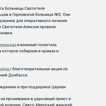
ога Больницы Святителя
ьцев в Горловской больнице №2. Они
дование для оперативного лечения
ы Святителя Алексия провели
рловки.
передал
в военный госпиталь
 которое собирали в храмах и
ойдет
благотворительная акция по
ний Донбасса.
ждениях и при поддержке Церкви
 на проживание в церковный приют в
ой епархии, Свято-Иверский женский