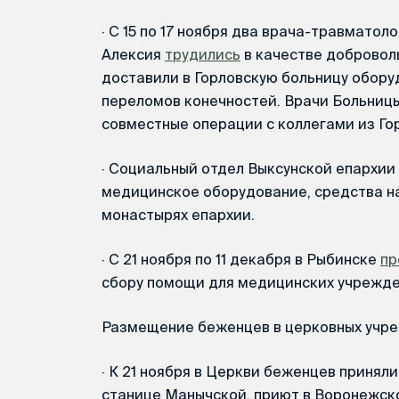
·
С 15 по 17 ноября два врача-травматол
Алексия
трудились
в качестве добровол
доставили в Горловскую больницу обору
переломов конечностей. Врачи Больниц
совместные операции с коллегами из Го
·
Социальный отдел Выксунской епархии
медицинское оборудование, средства на
монастырях епархии.
·
С 21 ноября по 11 декабря в Рыбинске
пр
сбору помощи для медицинских учрежде
Размещение беженцев в церковных учре
·
К 21 ноября в Церкви беженцев приняли
станице Манычской, приют в Воронежск