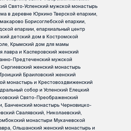
кий Свято-Успенский мужской монастырь
ма в деревне Юркино Тверской епархии,
макарово Борисоглебской епархии,
ской епархии, епархиальный центр
ский детский дом в Костромской
поле, Крымский дом для мамы
я лавра и Касперовский женский
оанно-Предтеченский мужской
, Сергиевский женский монастырь
-Троицкий Браиловский женский
кой монастырь и Крестовоздвиженский
дральный собор и Успенский Елецкий
йковский Свято-Преображенский
, Банченский монастырь Черновицко-
вский Свалявский, Николаевский,
Домбокский монастыри Мукачевской
Лавра, Ольшанский женский монастырь и