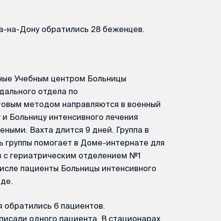
а-на-Дону обратились 28 беженцев.
ные Учебным центром Больницы
дального отдела по
товым методом направляются в военный
 и Больницу интенсивного лечения
ными. Вахта длится 9 дней. Группа в
ь группы помогает в Доме-интернате для
в с гериатрическим отделением №1
 числе пациенты Больницы интенсивного
де.
я обратились 6 пациентов.
писали одного пациента. В стационарах