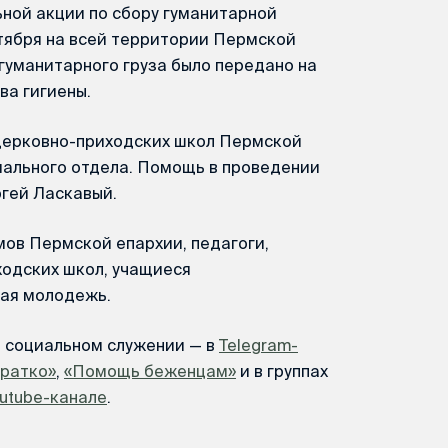
ной акции по сбору гуманитарной
тября на всей территории Пермской
 гуманитарного груза было передано на
ва гигиены.
церковно-приходских школ Пермской
иального отдела. Помощь в проведении
гей Ласкавый.
мов Пермской епархии, педагоги,
ходских школ, учащиеся
ая молодежь.
м социальном служении — в
Telegram-
Кратко»
,
«Помощь беженцам»
и в группах
utube-канале
.