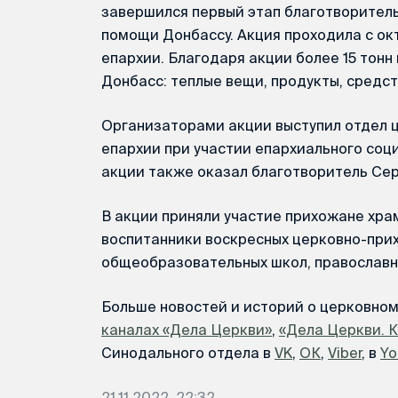
завершился первый этап благотворитель
помощи Донбассу. Акция проходила с ок
епархии. Благодаря акции более 15 тонн
Донбасс: теплые вещи, продукты, средст
Организаторами акции выступил отдел 
епархии при участии епархиального соц
акции также оказал благотворитель Сер
В акции приняли участие прихожане хра
воспитанники воскресных церковно-при
общеобразовательных школ, православн
Больше новостей и историй о церковно
каналах «Дела Церкви»
,
«Дела Церкви. 
Синодального отдела в
VK
,
ОК
,
Viber
, в
Yo
21.11.2022, 22:32