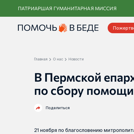
Перейти
ПАТРИАРШАЯ ГУМАНИТАРНАЯ МИССИЯ
к
контенту
Пожертв
Главная
О нас
Новости
В Пермской епар
по сбору помощи
Поделиться
21 ноября по благословению митрополи