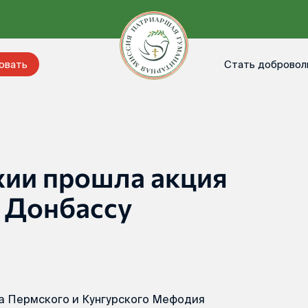
Стать добровол
овать
хии прошла акция
 Донбассу
та Пермского и Кунгурского Мефодия