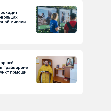
проходит
овольцах
рной миссии
иаршей
в Грайвороне
пункт помощи