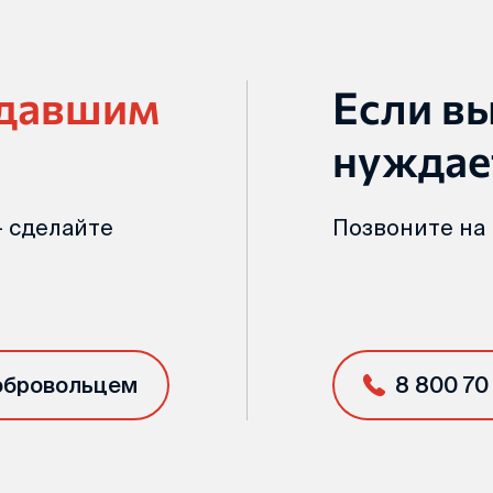
адавшим
Если в
нуждае
 сделайте
Позвоните на
обровольцем
8 800 70